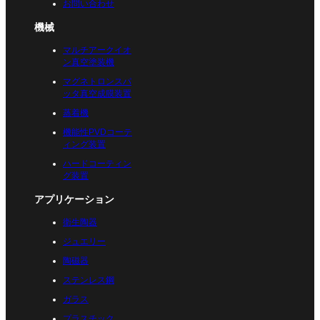
お問い合わせ
機械
マルチアークイオ
ン真空塗装機
マグネトロンスパ
ッタ真空成膜装置
蒸着機
機能性PVDコーテ
ィング装置
ハードコーティン
グ装置
アプリケーション
衛生陶器
ジュエリー
陶磁器
ステンレス鋼
ガラス
プラスチック