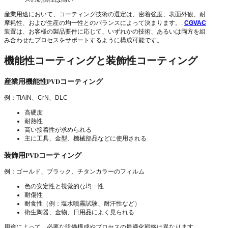
産業用途において、コーティング技術の選定は、密着強度、表面外観、耐
摩耗性、および生産の均一性とのバランスによって決まります。.
CGVAC
装置は、お客様の製品要件に応じて、いずれかの技術、あるいは両方を組
み合わせたプロセスをサポートするように構成可能です。.
機能性コーティングと装飾性コーティング
産業用機能性PVDコーティング
例：TiAlN、CrN、DLC
高硬度
耐熱性
高い接着性が求められる
主に工具、金型、機械部品などに使用される
装飾用PVDコーティング
例：ゴールド、ブラック、チタンカラーのフィルム
色の安定性と視覚的な均一性
耐傷性
耐食性（例：塩水噴霧試験、耐汗性など）
衛生陶器、金物、日用品によく見られる
用途によって、必要な設備構成やプロセスの最適化戦略は異なります。.