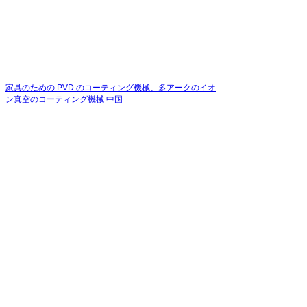
家具のための PVD のコーティング機械、多アークのイオ
ン真空のコーティング機械 中国