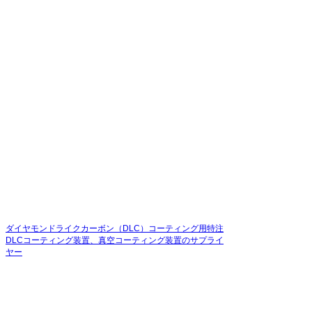
ダイヤモンドライクカーボン（DLC）コーティング用特注
DLCコーティング装置、真空コーティング装置のサプライ
ヤー