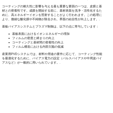
コーティングの耐久性に影響を与える最も重要な要因の一つは、皮膜と基
材との密着性です。成膜を開始する前に、基材表面を洗浄・活性化するた
めに、高エネルギーイオンを照射することがよく行われます。この処理に
より、微細な酸化膜や不純物が除去され、界面の結合性が向上します。.
基板バイアスシステムとプラズマ制御は、以下の点に寄与しています：
基板表面におけるイオンエネルギーの増加
フィルムの密度と締まりの向上
コーティングと基材間の密着性の向上
フィルム構造における内部欠陥の低減
産業用PVDシステムでは、材料や用途の要件に応じて、コーティング性能
を最適化するために、バイアス電力の設定（パルスバイアスや中周波バイ
アスなど）が一般的に用いられています。.