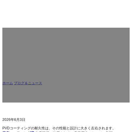
真空成膜装置の設計はPVDコーティングの耐久性にど
う影響するか？
ホーム
/
ブログ＆ニュース
/
真空成膜装置の設計はPVDコーティングの耐久性にど
う影響するか？
2026年6月3日
PVDコーティングの耐久性は、その性能と設計に大きく左右されます。