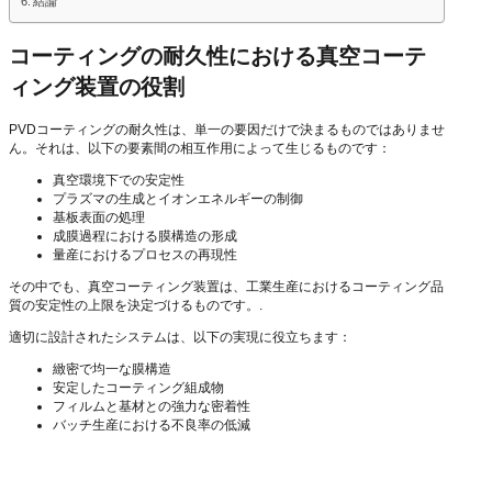
結論
コーティングの耐久性における真空コーテ
ィング装置の役割
PVDコーティングの耐久性は、単一の要因だけで決まるものではありませ
ん。それは、以下の要素間の相互作用によって生じるものです：
真空環境下での安定性
プラズマの生成とイオンエネルギーの制御
基板表面の処理
成膜過程における膜構造の形成
量産におけるプロセスの再現性
その中でも、真空コーティング装置は、工業生産におけるコーティング品
質の安定性の上限を決定づけるものです。.
適切に設計されたシステムは、以下の実現に役立ちます：
緻密で均一な膜構造
安定したコーティング組成物
フィルムと基材との強力な密着性
バッチ生産における不良率の低減