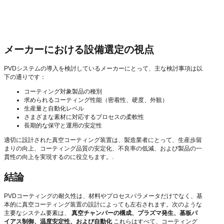
メーカーにおける設備選定の視点
PVDシステムの導入を検討しているメーカーにとって、主な検討事項は以
下の通りです：
コーティング対象製品の種別
求められるコーティング性能（密着性、硬度、外観）
生産量と自動化レベル
さまざまな素材に対応するプロセスの柔軟性
長期的な保守と運用の安定性
適切に設計された真空コーティング装置は、製造業者にとって、生産歩留
まりの向上、コーティング品質の安定化、不良率の低減、および製品の一
貫性の向上を実現するのに役立ちます。.
結論
PVDコーティングの耐久性は、材料やプロセスパラメータだけでなく、基
本的に真空コーティング装置の設計によっても左右されます。次のような
主要なシステム要素は、
真空チャンバーの構成、プラズマ発生、基板バ
イアス制御、温度安定性、および自動化
これらはすべて、コーティング