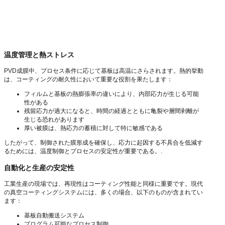
温度管理と熱ストレス
PVD成膜中、プロセス条件に応じて基板は高温にさらされます。熱的挙動
は、コーティングの耐久性において重要な役割を果たします：
フィルムと基板の熱膨張率の違いにより、内部応力が生じる可能
性がある
残留応力が過大になると、時間の経過とともに亀裂や層間剥離が
生じる恐れがあります
厚い被膜は、熱応力の蓄積に対して特に敏感である
したがって、制御された膜形成を確保し、応力に起因する不具合を低減す
るためには、温度制御とプロセスの安定性が重要である。.
自動化と生産の安定性
工業生産の現場では、再現性はコーティング性能と同様に重要です。現代
の真空コーティングシステムには、多くの場合、以下のものが含まれてい
ます：
基板自動搬送システム
プログラム可能なプロセス制御