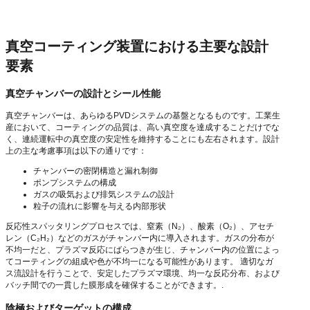
真空コーティング装置における主要な設計
要素
真空チャンバーの設計とシール性能
真空チャンバーは、あらゆるPVDシステムの基盤となるものです。工業生
産において、コーティングの品質は、高い真空度を達成することだけでな
く、連続運転中の真空度の安定性を維持することにも左右されます。設計
上の主な考慮事項は以下の通りです：
チャンバーの密閉構造と漏れ制御
ポンプシステムの構成
ガスの吸気および排気システムの設計
粒子の流れに影響を与える内部形状
反応性スパッタリングプロセスでは、窒素（N₂）、酸素（O₂）、アセチ
レン（C₂H₂）などのガスがチャンバー内に導入されます。ガスの分布が
不均一だと、プラズマ反応にばらつきが生じ、チャンバー内の位置によっ
てコーティングの組成や色が不均一になる可能性があります。 適切なガ
ス流設計を行うことで、安定したプラズマ環境、均一な反応分布、および
バッチ間での一貫した膜形成を確保することができます。.
陰極およびターゲットの構成