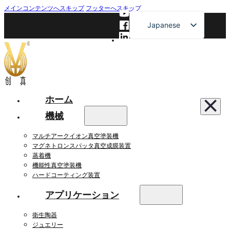
メインコンテンツへスキップ
フッターへスキップ
Japanese
English
French
German
Russian
ホーム
Spanish
機械
マルチアークイオン真空塗装機
マグネトロンスパッタ真空成膜装置
蒸着機
機能性真空塗装機
ハードコーティング装置
アプリケーション
衛生陶器
ジュエリー