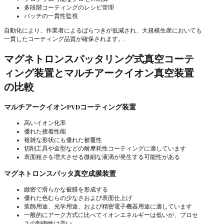
多段階コーティングのレシピ管理
バッチの一貫性監視
自動化により、作業者によるばらつきが低減され、大規模生産においても
一貫したコーティング品質が確保されます。.
マグネトロンスパッタリング式真空コーテ
ィング装置とマルチアークイオン真空装置
の比較
マルチアークイオンPVDコーティング装置
高いイオン化率
優れた接着性能
複雑な形状にも優れた被覆性
切削工具や金型などの耐摩耗性コーティングに適しています
表面粗さを増大させる微細な液滴が発生する可能性がある
マグネトロンスパッタ真空成膜装置
緻密で滑らかな被膜を形成する
優れた色むらの少なさおよび表面仕上げ
装飾用途、光学用途、および精密電子機器用途に適しています
一般的にアーク方式に比べてイオンエネルギーは低いが、プロセ
スの制御性は高い