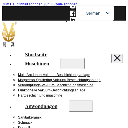
Zum Hauptinhalt springen
Zur Fußzeile springen
German
English
French
Russian
Spanish
Startseite
Japanese
Maschinen
Multi-Arc-Ionen-Vakuum-Beschichtungsanlage
Magnetron-Sputtering-Vakuum-Beschichtungsanlage
Verdampfungs-Vakuum-Beschichtungsmaschine
Funktionelle Vakuum-Beschichtungsanlage
Hartbeschichtungsmaschine
Anwendungen
Sanitärkeramik
Schmuck
Keramik