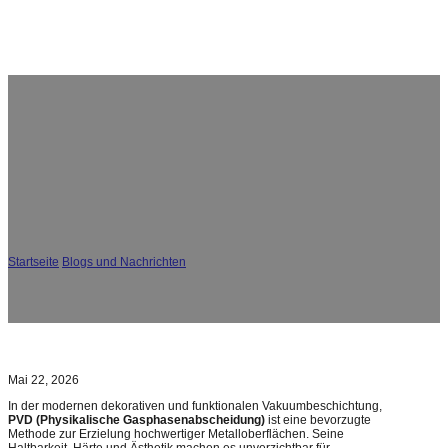
Wie stellt man konsistente PVD-Beschichtungsfarben
sicher? Experteneinblicke von CGVAC
Startseite
/
Blogs und Nachrichten
/
Wie stellt man konsistente PVD-
Beschichtungsfarben sicher? Experteneinblicke von CGVAC
Mai 22, 2026
In der modernen dekorativen und funktionalen Vakuumbeschichtung,
PVD (Physikalische Gasphasenabscheidung)
ist eine bevorzugte
Methode zur Erzielung hochwertiger Metalloberflächen. Seine
Haltbarkeit, Härte und Ästhetik machen es unverzichtbar für