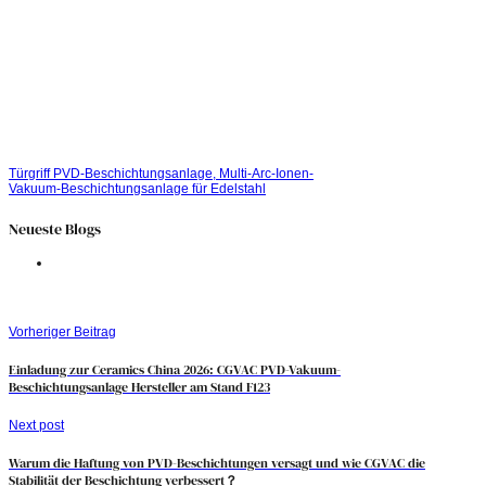
Türgriff PVD-Beschichtungsanlage, Multi-Arc-Ionen-
Vakuum-Beschichtungsanlage für Edelstahl
Neueste Blogs
Vorheriger Beitrag
Einladung zur Ceramics China 2026: CGVAC PVD-Vakuum-
Beschichtungsanlage Hersteller am Stand F123
Next post
Warum die Haftung von PVD-Beschichtungen versagt und wie CGVAC die
Stabilität der Beschichtung verbessert？