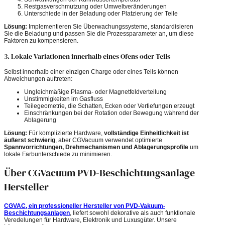
Restgasverschmutzung oder Umweltveränderungen
Unterschiede in der Beladung oder Platzierung der Teile
Lösung:
Implementieren Sie Überwachungssysteme, standardisieren
Sie die Beladung und passen Sie die Prozessparameter an, um diese
Faktoren zu kompensieren.
3. Lokale Variationen innerhalb eines Ofens oder Teils
Selbst innerhalb einer einzigen Charge oder eines Teils können
Abweichungen auftreten:
Ungleichmäßige Plasma- oder Magnetfeldverteilung
Unstimmigkeiten im Gasfluss
Teilegeometrie, die Schatten, Ecken oder Vertiefungen erzeugt
Einschränkungen bei der Rotation oder Bewegung während der
Ablagerung
Lösung:
Für komplizierte Hardware,
vollständige Einheitlichkeit ist
äußerst schwierig
, aber CGVacuum verwendet optimierte
Spannvorrichtungen, Drehmechanismen und Ablagerungsprofile
um
lokale Farbunterschiede zu minimieren.
Über CGVacuum PVD-Beschichtungsanlage
Hersteller
CGVAC, ein professioneller Hersteller von PVD-Vakuum-
Beschichtungsanlagen
, liefert sowohl dekorative als auch funktionale
Veredelungen für Hardware, Elektronik und Luxusgüter. Unsere