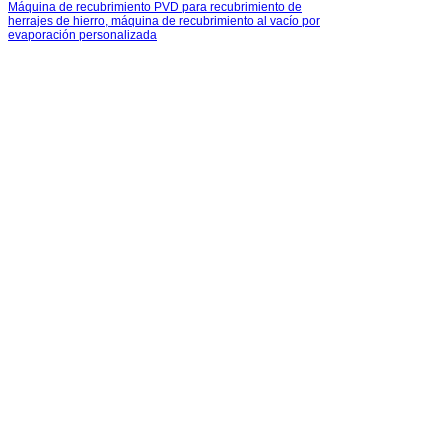
Máquina de recubrimiento PVD para recubrimiento de
herrajes de hierro, máquina de recubrimiento al vacío por
evaporación personalizada