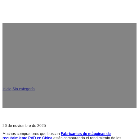
¿Por qué CGVAC es un fabricante líder de máquinas de
recubrimiento PVD en China para soluciones de
recubrimiento industrial?
Inicio
/
Sin categoría
/
¿Por qué CGVAC es un fabricante líder de máquinas de
recubrimiento PVD en China para soluciones de recubrimiento industrial?
26 de noviembre de 2025
Muchos compradores que buscan
Fabricantes de máquinas de
recubrimiento PVD en China
están comparando el rendimiento de los