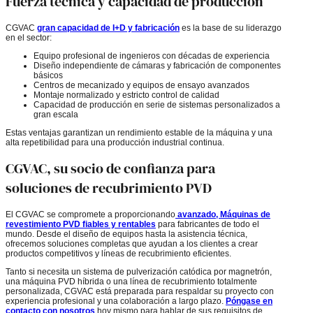
Fuerza técnica y capacidad de producción
CGVAC
gran capacidad de I+D y fabricación
es la base de su liderazgo
en el sector:
Equipo profesional de ingenieros con décadas de experiencia
Diseño independiente de cámaras y fabricación de componentes
básicos
Centros de mecanizado y equipos de ensayo avanzados
Montaje normalizado y estricto control de calidad
Capacidad de producción en serie de sistemas personalizados a
gran escala
Estas ventajas garantizan un rendimiento estable de la máquina y una
alta repetibilidad para una producción industrial continua.
CGVAC, su socio de confianza para
soluciones de recubrimiento PVD
El CGVAC se compromete a
proporcionando
avanzado
, Máquinas de
revestimiento PVD fiables y rentables
para fabricantes de todo el
mundo. Desde el diseño de equipos hasta la asistencia técnica,
ofrecemos soluciones completas que ayudan a los clientes a crear
productos competitivos y líneas de recubrimiento eficientes.
Tanto si necesita un sistema de pulverización catódica por magnetrón,
una máquina PVD híbrida o una línea de recubrimiento totalmente
personalizada, CGVAC está preparada para respaldar su proyecto con
experiencia profesional y una colaboración a largo plazo.
Póngase en
contacto con nosotros
hoy mismo para hablar de sus requisitos de