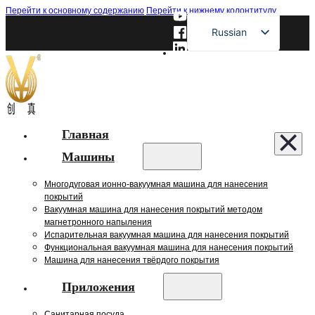
Перейти к основному содержанию
Перейти к нижнему колонтитулу
Russian
English
French
German
Spanish
Главная
Japanese
Машины
Многодуговая ионно-вакуумная машина для нанесения
покрытий
Вакуумная машина для нанесения покрытий методом
магнетронного напыления
Испарительная вакуумная машина для нанесения покрытий
Функциональная вакуумная машина для нанесения покрытий
Машина для нанесения твёрдого покрытия
Приложения
Санитарная посуда