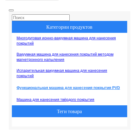
машина
технологией нанесения
хромового покрытия
методом магнетронного
напыления обеспечивает
точные, долговечные и
настраиваемые PVD-
Категории продуктов
решения. Мы предлагаем
профессиональную
установку, техническую
Многодуговая ионно-вакуумная машина для нанесения
поддержку и
покрытий
послепродажное
обслуживание. Свяжитесь
Вакуумная машина для нанесения покрытий методом
с CGVAC сегодня, чтобы
получить предложение!
магнетронного напыления
Технические параметры:
Целевые материалы Титан
Испарительная вакуумная машина для нанесения
(Ti), Хром (Cr), DLC /
покрытий
Углеродные мишени, TiAl /
TiSiN, Нитрид хрома /
Нитрид титана...
Функциональная машина для нанесения покрытия PVD
Машина для нанесения твёрдого покрытия
Теги товара