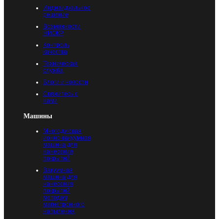
Индивидуальное
решение
Возможности
НИОКР
Контроль
качества
Техническая
служба
Блоги и новости
Свяжитесь с
нами
Машины
Многодуговая
ионно-вакуумная
машина для
нанесения
покрытий
Вакуумная
машина для
нанесения
покрытий
методом
магнетронного
напыления