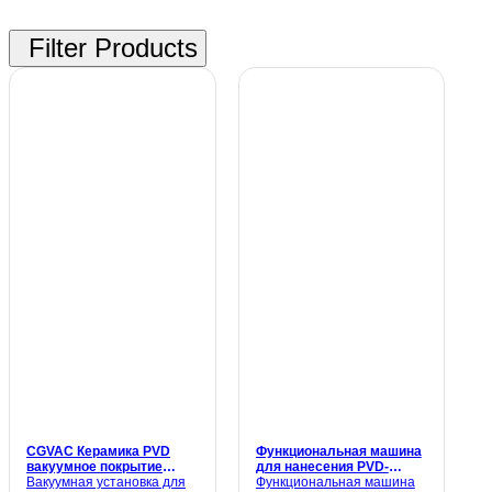
CGVAC Керамика PVD
Функциональная машина
вакуумное покрытие
для нанесения PVD-
машина для
Вакуумная установка для
покрытия на стекло,
Функциональная машина