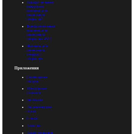
Испарительная
вакуумная
машина для
нанесения
покрытий
Функциональная
машина для
нанесения
покрытия PVD
Машина для
нанесения
твёрдого
покрытия
Приложения
Санитарная
посуда
Ювелирные
изделия
Керамика
Нержавеющая
сталь
Стекло
Пластик
Электронные и