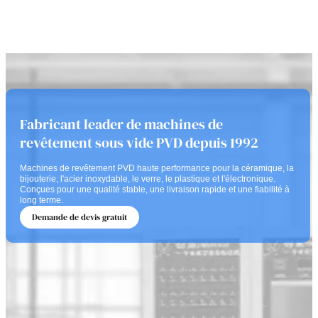
Fabricant leader de machines de
revêtement sous vide PVD depuis 1992
Machines de revêtement PVD haute performance pour la céramique, la
bijouterie, l'acier inoxydable, le verre, le plastique et l'électronique.
Conçues pour une qualité stable, une livraison rapide et une fiabilité à
long terme.
Demande de devis gratuit