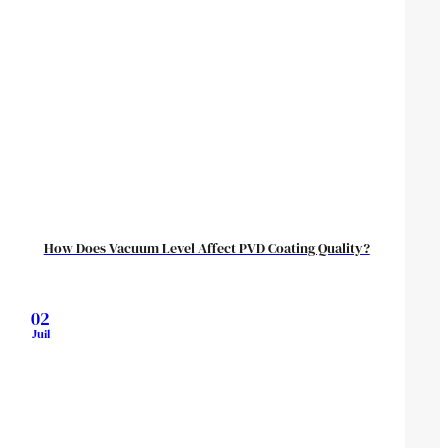
How Does Vacuum Level Affect PVD Coating Quality?
02
Juil