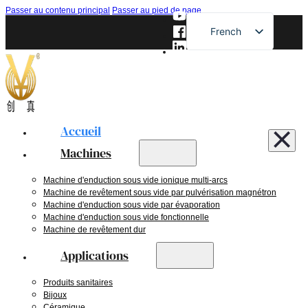
Passer au contenu principal
Passer au pied de page
French
English
German
Russian
Spanish
Accueil
Japanese
Machines
Machine d'enduction sous vide ionique multi-arcs
Machine de revêtement sous vide par pulvérisation magnétron
Machine d'enduction sous vide par évaporation
Machine d'enduction sous vide fonctionnelle
Machine de revêtement dur
Applications
Produits sanitaires
Bijoux
Céramique