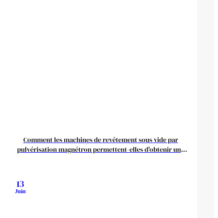
Comment les machines de revêtement sous vide par
pulvérisation magnétron permettent-elles d'obtenir une
grande uniformité du film ?
13
Juin