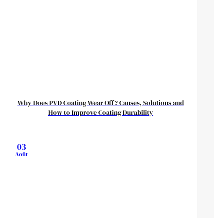
Why Does PVD Coating Wear Off? Causes, Solutions and
How to Improve Coating Durability
03
Août