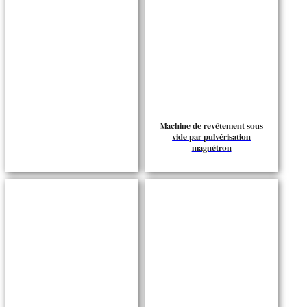
Machine de revêtement sous
vide par pulvérisation
magnétron