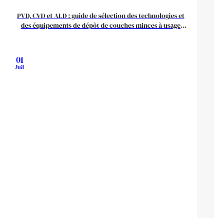
PVD, CVD et ALD : guide de sélection des technologies et
des équipements de dépôt de couches minces à usage
industriel
01
Juil